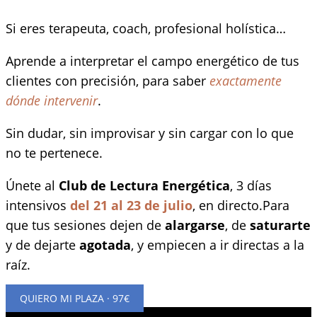
Ir
Si eres terapeuta, coach, profesional holística…
al
contenido
Aprende a interpretar el campo energético de tus
clientes con precisión, para saber
exactamente
dónde intervenir
.
Sin dudar, sin improvisar y sin cargar con lo que
no te pertenece.
Únete al
Club de Lectura Energética
, 3 días
intensivos
del 21 al 23 de julio
, en directo.Para
que tus sesiones dejen de
alargarse
, de
saturarte
y de dejarte
agotada
, y empiecen a ir directas a la
raíz.
QUIERO MI PLAZA · 97€