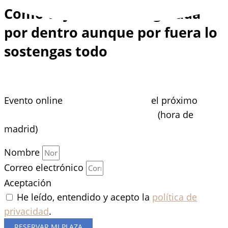
Ir
Cómo dejar de estar agotada
al
por dentro aunque por fuera lo
contenido
sostengas todo
Y no, no necesitas años de terapia
Evento online
gratis y en directo
el próximo
miércoles xx de abril a las 19:00h
(hora de
madrid)
Nombre
Correo electrónico
Aceptación
He leído, entendido y acepto la
política de
privacidad
.
RESERVAR MI PLAZA