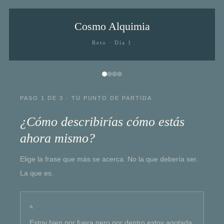
Cosmo Alquimia
Reto · Día 1
PASO 1 DE 3 · TU PUNTO DE PARTIDA
¿Cómo describirías cómo estás
ahora mismo?
Elige la frase que más se acerca. No la que debería ser.
La que es.
A
Estoy bien por fuera pero por dentro estoy agotada.