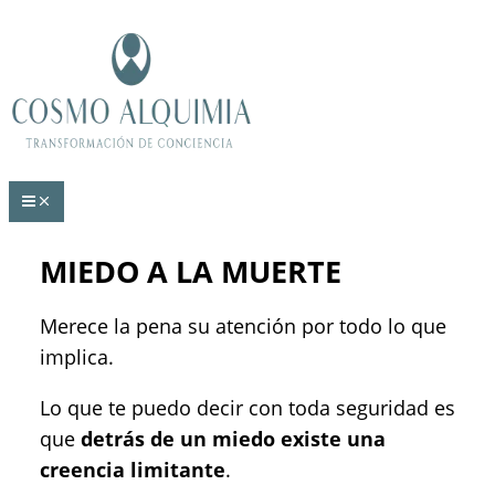
Ir
Escribe
Nombre*
Correo
Web
al
aquí...
electrónico*
contenido
MIEDO A LA MUERTE
Merece la pena su atención por todo lo que
implica.
Lo que te puedo decir con toda seguridad es
que
detrás de un miedo existe una
creencia limitante
.